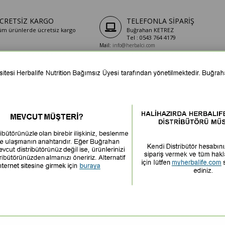
CRETSIZ KARGO
TELEFONLA SIPARIŞ
üm ürünlerde ücretsiz kargo
Buğrahan KETREZ
Tel : 0543 764 4179
Mail:
info@herbalci.com
Adres: İncirli Mah. Sezgin Cd. No:16/2
Keçiören/Ankara
isel Bakım
Shakerlar
Kilo Kontrol Setleri
Blog
E-bültenimize kayıt olun!