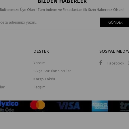
BIZDEN HABERLER
Bültenimize Üye Olun ! Tüm İndirim ve Fırsatlardan İlk Sizin Haberiniz Olsun !
GÖNDER
DESTEK
SOSYAL MEDY
Yardım
Facebook
Sıkça Sorulan Sorular
Kargo Takibi
ları
İletişim