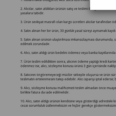
2. Alıcılar, satın aldıkları ürünün satış ve teslimi ile ilgili olar
yasalara tabidir.
3. Ürün sevkiyat masrafı olan kargo ücretleri alıcılar tarafından ö
4. Satın alınan her bir ürün, 30 günlük yasal süreyi aşmamak kaydı i
5. Satın alınan ürünün ulaştırılması imkansızlaşması durumunda, 
edilmek zorundadır.
6. Alıcı, satın aldığı ürün bedelini ödemez veya banka kayıtlarında
7. Ürün teslim edildikten sonra, alıcının ödeme yaptığı kredi kartını
ödenmez ise, alıcı, sözleşme konusu ürünü 3 gün içerisinde nakliye
8. Satıcının öngöremeyeceği mücbir sebeple oluşursa ve ürün süresin
teslimatın ertelenmesini talep edebilir. Alıcı siparişi iptal ederse
9. Alıcı, sözleşme konusu mal/hizmeti teslim almadan önce muayene
birlikte fatura da iade edilmelidir.
10. Alıcı, satın aldığı ürünün kendisine veya gösterdiği adresteki ki
cezai sorumluluk üstlenmeksizin ve hiçbir gerekçe göstermeksizi