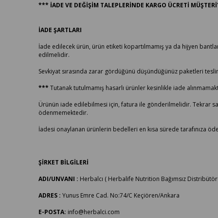
*** İADE VE DEĞİŞİM TALEPLERİNDE KARGO ÜCRETİ MÜŞTERİY
İADE ŞARTLARI
İade edilecek ürün, ürün etiketi kopartılmamış ya da hijyen bantları
edilmelidir.
Sevkiyat sırasında zarar gördüğünü düşündüğünüz paketleri teslim 
***
Tutanak tutulmamış hasarlı ürünler kesinlikle iade alınmamakt
Ürünün iade edilebilmesi için, fatura ile gönderilmelidir. Tekrar 
ödenmemektedir.
İadesi onaylanan ürünlerin bedelleri en kısa sürede tarafınıza öde
ŞİRKET BİLGİLERİ
ADI/UNVANI :
Herbalcı ( Herbalife Nutrition Bağımsız Distribütör
ADRES :
Yunus Emre Cad. No:74/C Keçiören/Ankara
E-POSTA:
info@herbalci.com