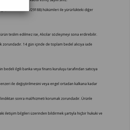
eliği (RG:27.11.2014/29188) hükümleri ile yürürlükteki diğer
 ürün teslim edilmez ise, Alıcılar sözleşmeyi sona erdirebilir.
k zorundadır. 14 gün içinde de toplam bedel alıcıya iade
rün bedeli ilgili banka veya finans kuruluşu tarafından satıcıya
benzeri ile değiştirilmesini veya engel ortadan kalkana kadar
m alındıktan sonra mal/hizmeti korumak zorundadır. Ürünle
ki iletişim bilgileri üzerinden bildirmek şartıyla hiçbir hukuki ve