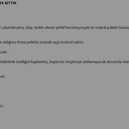
E AİTTİR.
 çıkartılmamış olup, teslim alınan şeffaf koruma poşeti ve orijinal paketi/ kutusu 
aldığınız firma yetkilisi önünde açıp kontrol ediniz.
adır.
satılabilirlik özelliğini kaybetmiş, başka bir müşteriye satılamayacak durumda ol
nir.
ü )