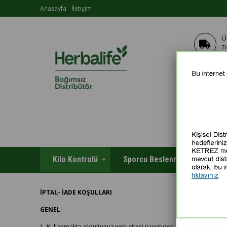
Anasayfa
İletişim
Ü
T
Kilo Kontrolü
Sporcu Beslenmesi
Kiş
İPTAL- İADE KOŞULLARI
GENEL
1. Kullanmakta olduğunuz web sitesi üzerinden elektronik ortamda s