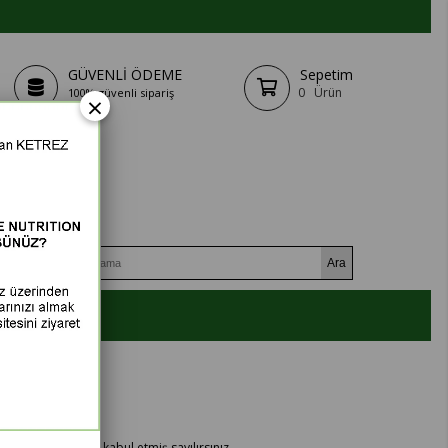
GÜVENLİ ÖDEME
Sepetim
0
Ürün
100% güvenli sipariş
×
tış sözleşmesini kabul etmiş sayılırsınız.