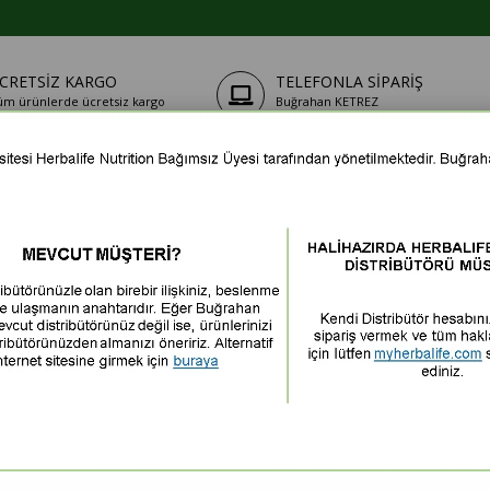
CRETSIZ KARGO
TELEFONLA SIPARIŞ
üm ürünlerde ücretsiz kargo
Buğrahan KETREZ
Tel : 0543 764 4179
Mail:
info@herbalci.com
Adres: İncirli Mah. Sezgin Cd. No:16/2
Keçiören/Ankara
isel Bakım
Shakerlar
Kilo Kontrol Setleri
Blog
ipariş verdiğiniz taktirde, size sunulan ön bilgilendirme formunu ve mesafeli sa