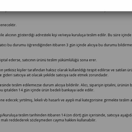
ak 6502 sayılı Tüketicinin Korunması Hakkında Kanun ve Mesafeli Sözleşmeler Yönetm
denecektir.
le alıcının gösterdiği adresteki kişi ve/veya kuruluşa teslim edilir. Bu süre içinde
satıcı bu durumu öğrendiğinden itibaren 3 gün içinde alıcıya bu durumu bildirme
 iptal ederse, satıcının ürünü teslim yükümlülüğü sona erer.
n yetkisiz kişiler tarafından haksız olarak kullanıldığı tespit edilirse ve satılan ü
 gideri satıcıya ait olacak şekilde satıcıya iade etmek zorundadır.
de teslim edilemezse durum alıcıya bildirilir. Alıcı, siparişin iptalini, ürünün 
; bu iptalden 14 gün içinde ürün bedeli bankaya iade edilir.
 edecek; yırtılmış, lekeli vb hasarlı ve ayıplı mal kategorisine girmekte tesli
şi/kuruluşa teslim tarihinden itibaren 14 (on dört) gün içerisinde, satıcıya aşağıda
n malı reddederek sözleşmeden cayma hakkını kullanabilir.